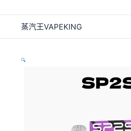
SP2S
跳
原
原
目
目
價
價
此
此
思
至
始
始
前
前
格
格
產
產
特價
特價
特價
博
主
價
價
價
價
範
範
品
品
瑞
蒸汽王VAPEKING
要
電
格：
格：
格：
格：
圍：
圍：
有
有
子
內
NT$600.00。
NT$550.00。
NT$400.00。
NT$300.00。
NT$500.00
NT$250.00
多
多
煙
容
到
到
種
種
MAX
NT$600.00
NT$350.00
款
款
專
用
式。
式
🔍
菸
可
可
彈
在
在
(一
盒
產
產
兩
品
品
顆)
頁
頁
【10
種
面
面
口
選
選
味】
擇
擇
數
選
選
量