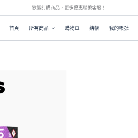
此
此
歡迎訂購商品，更多優惠聯繫客服！
產
產
品
品
有
有
首頁
所有商品
購物車
結帳
我的帳號
多
多
種
種
款
款
。
式。
式。
可
可
在
在
產
產
品
品
頁
頁
面
面
選
選
擇
擇
選
選