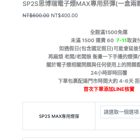
SP2S思博瑞電子煙MAX專用菸彈(一盒兩
NT$
600.00
NT$
400.00
全館滿1500免運
未滿 1500 運費 60
7-11
取貨
如遇假日(包含國定假日)可能會延後
再麻煩 老闆/老闆娘 衡量一下手邊的煙彈
關於電子煙相關問題與任何使用上的問題
24小時即時回覆
下單包裹配達門市時間大約 4-6天 
首次下單添加LINE核實
SP2S MAX專用煙彈