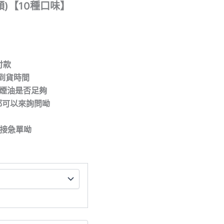
顆)【10種口味】
付款
到貨時間
/煙油是否足夠
都可以來詢問呦
拒接急單呦