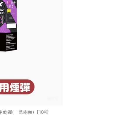
項
項
用菸彈(一盒兩顆)【10種